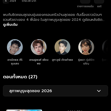
ท
2024
0:42:28 นาที
รายการของฉัน
แชร์
พบกับซิตคอมสุดอบอุ่นของครอบครัวบ้านสุดซอย กับเรื่องราวป่วนๆ
ชวนหัวเราะของ 4 พี่น้อง ในสุภาพบุรุษสุดซอย 2024 ดูย้อนหลังซิต
คอม สุภาพบุรุษสุดซอย 2024 ตอนล่าสุด ฟรี! ที่แรก ที่เดียว ทุกวันเสาร์
ดูเพิ่มเติม
เวลา 19.55 น. ทางเว็บไซต์ oneD.net และแอปฯ oneD
อาณัตพล ศิริ
เศรษฐพงศ์ เพียง
จุฑาวุฒิ ภัทรกำพล
รุ่งรดา รุ่งลิขิต
รุ้งลาวั
ชุมแสง
พอ
เจริญ
หง
ตอนทั้งหมด (27)
สุภาพบุรุษสุดซอย 2026