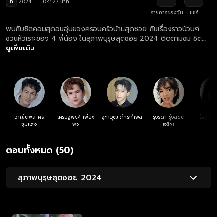
ท
2024
0:41:27 นาที
รายการของฉัน
แชร์
พบกับซิตคอมสุดอบอุ่นของครอบครัวบ้านสุดซอย กับเรื่องราวป่วนๆ
ชวนหัวเราะของ 4 พี่น้อง ในสุภาพบุรุษสุดซอย 2024 ติดตามชม ซิต
คอมสุภาพบุรุษสุดซอย 2024 ตอนล่าสุด ครบทุกตอน ฟรี! ที่แรก ที่
ดูเพิ่มเติม
เดียว ทางเว็บไซต์และแอปฯ oneD.net
อาณัตพล ศิริ
เศรษฐพงศ์ เพียง
จุฑาวุฒิ ภัทรกำพล
รุ่งรดา รุ่งลิขิต
รุ้งลาวั
ชุมแสง
พอ
เจริญ
หง
ตอนทั้งหมด (50)
สุภาพบุรุษสุดซอย 2024