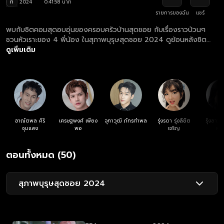
ท
2024
0:41:58 นาที
รายการของฉัน
แชร์
พบกับซิตคอมสุดอบอุ่นของครอบครัวบ้านสุดซอย กับเรื่องราวป่วนๆ
ชวนหัวเราะของ 4 พี่น้อง ในสุภาพบุรุษสุดซอย 2024 ดูย้อนหลังซิต
คอม สุภาพบุรุษสุดซอย 2024 ตอนล่าสุด ฟรี! ที่แรก ที่เดียว ทุกวันเสาร์
ดูเพิ่มเติม
เวลา 19.55 น. ทางเว็บไซต์ oneD.net และแอปฯ oneD
อาณัตพล ศิริ
เศรษฐพงศ์ เพียง
จุฑาวุฒิ ภัทรกำพล
รุ่งรดา รุ่งลิขิต
รุ้งลาวั
ชุมแสง
พอ
เจริญ
หง
ตอนทั้งหมด (50)
สุภาพบุรุษสุดซอย 2024