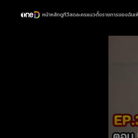
หน้าหลัก
ดูทีวีสด
ละครแนวตั้ง
รายการของฉัน
เพ