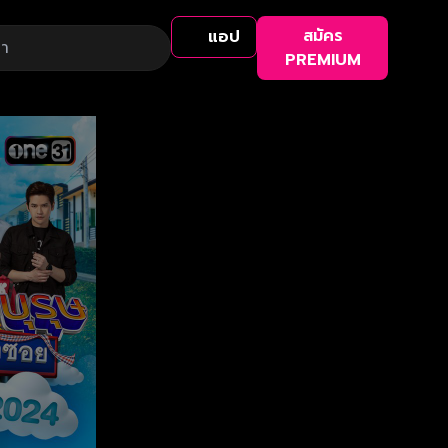
สมัคร
แอป
PREMIUM