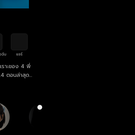
งฉัน
แชร์
เราะของ 4 พี่
net