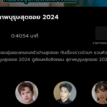
ุภาพบุรุษสุดซอย 2024
0:40:54 นาที
รายการขอ
อบอุ่นของครอบครัวบ้านสุดซอย กับเรื่องราวป่วนๆ ชวนหัว
ลังซิตคอม สุภาพบุรุษสุดซอย 2024 ตอนล่าสุด
เดียว ทุกวันเสาร์ เวลา 19.55 น. ทางเว็บไซต์และแอปฯ oneD.