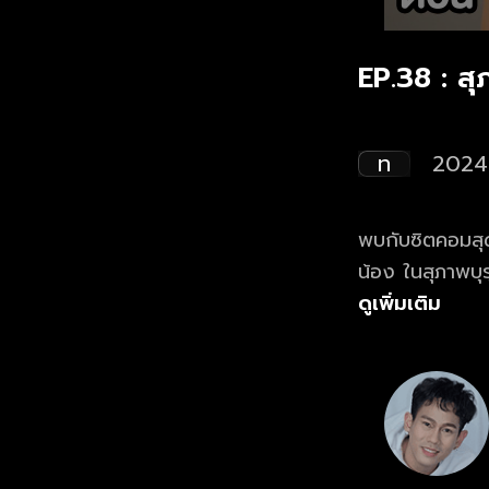
EP.38 : ส
ท
2024
พบกับซิตคอมสุด
น้อง ในสุภาพบุรุษสุดซอย 2024 ดูย้อนห
ฟรี! ที่แรก ที่
ดูเพิ่มเติม