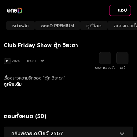
แอป
Play
Playback
Fullsc
Current
0:00
/
Duration
42:38
Mute
1x
หน้าหลัก
oneD PREMIUM
ดูทีวีสด
ละครแนวตั้
Loaded
:
Rate
1.40%
Time
คลับฟรายเดย์โชว์ 2567
Club Friday Show ตุ๊ก วิยะดา
ท
2024
0:42:38 นาที
รายการของฉัน
แชร์
เรื่องราวความรักของ "ตุ๊ก วิยะดา"
ดูเพิ่มเติม
ตอนทั้งหมด (50)
คลับฟรายเดย์โชว์ 2567