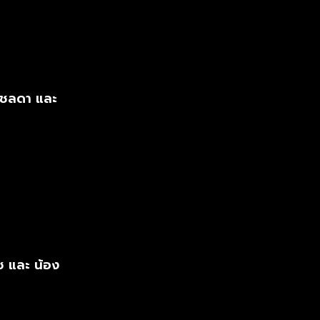
 ชลดา และ
ซ และ น้อง