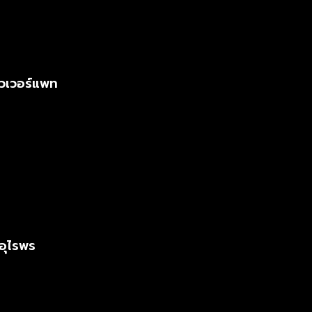
วเวอร์แพท
อุไรพร