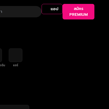
สมัคร
แอป
PREMIUM
งฉัน
แชร์