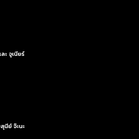
ะ จูเนียร์
นีย์ จ๊ะนะ