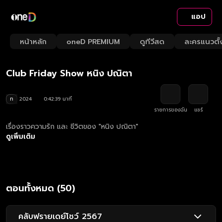
แอป
Playback
/
Mute
หน้าหลัก
oneD PREMIUM
ดูทีวีสด
ละครแนวตั้
Loaded
:
Rate
1.63%
Club Friday Show หนิง ปณิตา
ท
2024
0:42:39 นาที
รายการของฉัน
แชร์
เรื่องราวความรัก และ ชีวิตของ "หนิง ปณิตา"
ดูเพิ่มเติม
ตอนทั้งหมด (50)
คลับฟรายเดย์โชว์ 2567