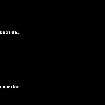
 ชลดา และ
ซ และ น้อง