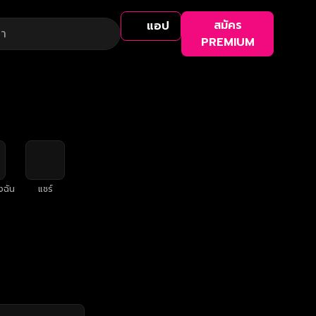
สมัคร
แอป
PREMIUM
งฉัน
แชร์