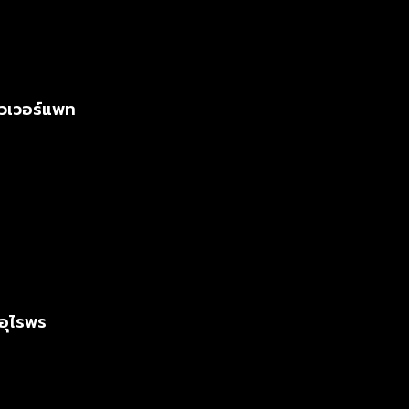
วเวอร์แพท
อุไรพร