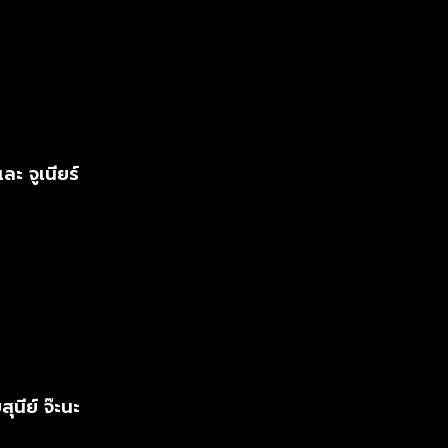
ะ จูเนียร์
นีย์ จ๊ะนะ