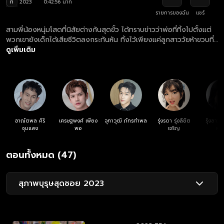
ท
2023
0:42:56 นาที
รายการของฉัน
แชร์
สามพี่น้องหนุ่มโสดที่นิสัยต่างกันสุดขั้ว ได้ทราบข่าวว่าพ่อที่ทิ้งไปตั้งแต่
พวกเขายังเด็กได้เสียชีวิตลงกระทันหัน ทิ้งไว้เพียงแค่ลูกสาววัยห้าขวบที่
เกิดกับภรรยาใหม่ พวกเขาจึงตัดสินใจรับบทคุณพ่อจำเป็น เพื่อไม่ให้น้อง
ดูเพิ่มเติม
สาวขาดความอบอุ่นเหมือนพวกเขา
อาณัตพล ศิริ
เศรษฐพงศ์ เพียง
จุฑาวุฒิ ภัทรกำพล
รุ่งรดา รุ่งลิขิต
รุ้งลาวั
ชุมแสง
พอ
เจริญ
หง
ตอนทั้งหมด (47)
สุภาพบุรุษสุดซอย 2023