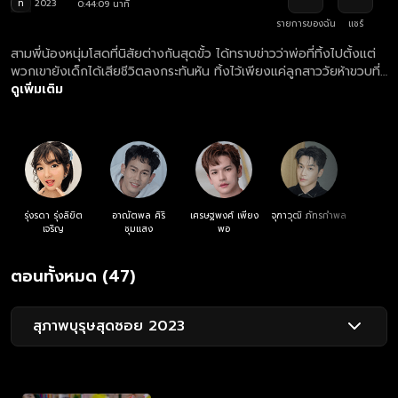
ท
2023
0:44:09 นาที
รายการของฉัน
แชร์
สามพี่น้องหนุ่มโสดที่นิสัยต่างกันสุดขั้ว ได้ทราบข่าวว่าพ่อที่ทิ้งไปตั้งแต่
พวกเขายังเด็กได้เสียชีวิตลงกระทันหัน ทิ้งไว้เพียงแค่ลูกสาววัยห้าขวบที่
เกิดกับภรรยาใหม่ พวกเขาจึงตัดสินใจรับบทคุณพ่อจำเป็น เพื่อไม่ให้น้อง
ดูเพิ่มเติม
สาวขาดความอบอุ่นเหมือนพวกเขา
รุ่งรดา รุ่งลิขิต
อาณัตพล ศิริ
เศรษฐพงศ์ เพียง
จุฑาวุฒิ ภัทรกำพล
เจริญ
ชุมแสง
พอ
ตอนทั้งหมด (47)
สุภาพบุรุษสุดซอย 2023