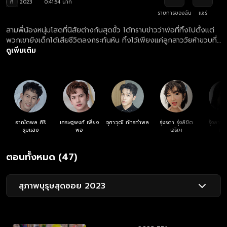
ท
2023
0:41:54 นาที
รายการของฉัน
แชร์
สามพี่น้องหนุ่มโสดที่นิสัยต่างกันสุดขั้ว ได้ทราบข่าวว่าพ่อที่ทิ้งไปตั้งแต่
พวกเขายังเด็กได้เสียชีวิตลงกระทันหัน ทิ้งไว้เพียงแค่ลูกสาววัยห้าขวบที่
เกิดกับภรรยาใหม่ พวกเขาจึงตัดสินใจรับบทคุณพ่อจำเป็น เพื่อไม่ให้น้อง
ดูเพิ่มเติม
สาวขาดความอบอุ่นเหมือนพวกเขา
อาณัตพล ศิริ
เศรษฐพงศ์ เพียง
จุฑาวุฒิ ภัทรกำพล
รุ่งรดา รุ่งลิขิต
รุ้งลาวั
ชุมแสง
พอ
เจริญ
หง
ตอนทั้งหมด (47)
สุภาพบุรุษสุดซอย 2023