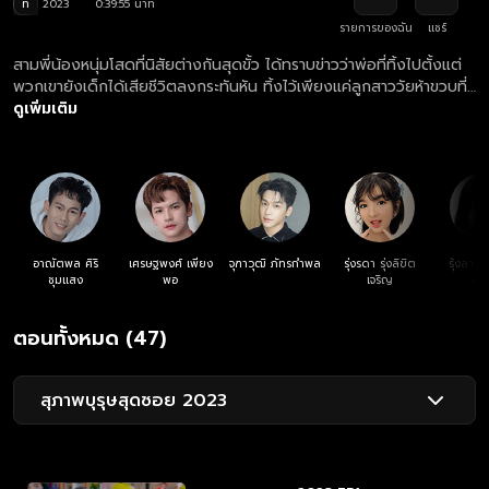
ท
2023
0:39:55 นาที
รายการของฉัน
แชร์
สามพี่น้องหนุ่มโสดที่นิสัยต่างกันสุดขั้ว ได้ทราบข่าวว่าพ่อที่ทิ้งไปตั้งแต่
พวกเขายังเด็กได้เสียชีวิตลงกระทันหัน ทิ้งไว้เพียงแค่ลูกสาววัยห้าขวบที่
เกิดกับภรรยาใหม่ พวกเขาจึงตัดสินใจรับบทคุณพ่อจำเป็น เพื่อไม่ให้น้อง
ดูเพิ่มเติม
สาวขาดความอบอุ่นเหมือนพวกเขา
อาณัตพล ศิริ
เศรษฐพงศ์ เพียง
จุฑาวุฒิ ภัทรกำพล
รุ่งรดา รุ่งลิขิต
รุ้งลาวั
ชุมแสง
พอ
เจริญ
หง
ตอนทั้งหมด (47)
สุภาพบุรุษสุดซอย 2023