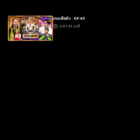
เกมเสือหิว : EP.45
0:57:31 นาที