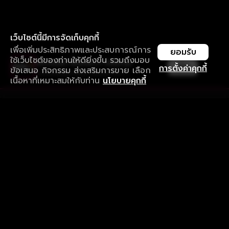
เว็บไซต์นี้มีการจัดเก็บคุกกี้
เพื่อเพิ่มประสิทธิภาพและประสบการณ์การ
ยอมรับ
ใช้เว็บไซต์ของท่านให้ดียิ่งขึ้น รวมถึงมอบ
ใช้งานแอป ลื่นไหลกว่า ไม่มีสะดุด
เปิด
การตั้งค่าคุกกี้
ข้อเสนอ กิจกรรม ส่งเสริมการขาย เลือก
ดาวน์โหลดแอปเพื่อการรับชมที่ดีกว่า
เนื้อหาที่เหมาะสมให้กับท่าน
นโยบายคุกกี้
รับประสบการณ์ที่ดีที่สุดบนแอป
ภาษาไทย
คำถามที่พบบ่อย
แจ้งปัญหาการใช้งาน
ข้อกำหนดและเงื่อนไขการใช้งาน