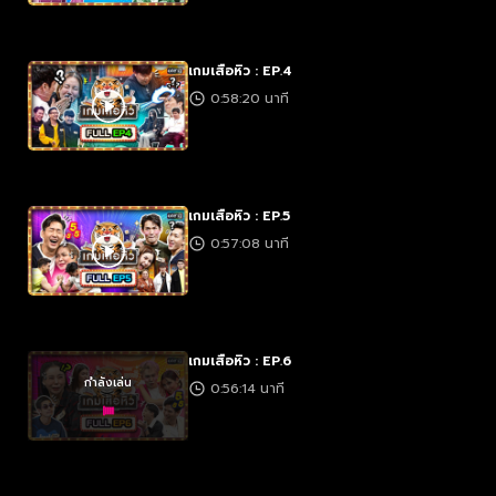
เกมเสือหิว : EP.4
0:58:20 นาที
เกมเสือหิว : EP.5
0:57:08 นาที
เกมเสือหิว : EP.6
กำลังเล่น
0:56:14 นาที