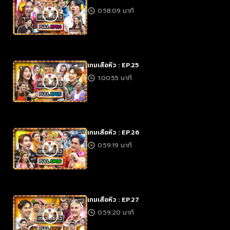
0:58:09 นาที
เกมเสือหิว : EP.25
1:00:55 นาที
เกมเสือหิว : EP.26
0:59:19 นาที
เกมเสือหิว : EP.27
0:59:20 นาที