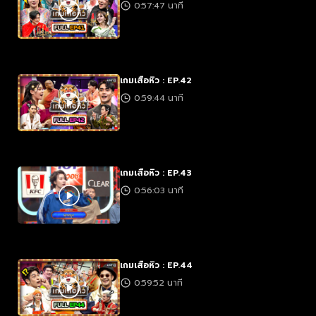
0:57:47 นาที
เกมเสือหิว : EP.42
0:59:44 นาที
เกมเสือหิว : EP.43
0:56:03 นาที
เกมเสือหิว : EP.44
0:59:52 นาที