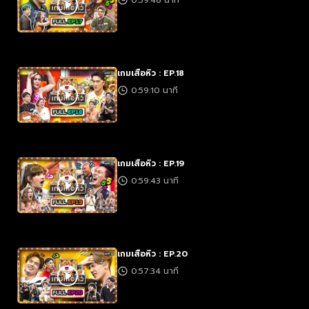
0:59:48 นาที
เกมเสือหิว : EP.18
0:59:10 นาที
เกมเสือหิว : EP.19
0:59:43 นาที
เกมเสือหิว : EP.20
0:57:34 นาที