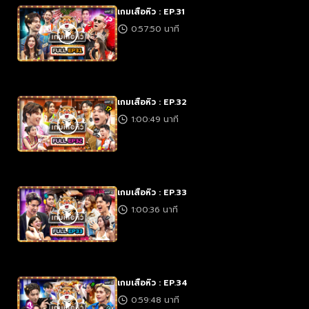
เกมเสือหิว : EP.31
0:57:50 นาที
เกมเสือหิว : EP.32
1:00:49 นาที
เกมเสือหิว : EP.33
1:00:36 นาที
เกมเสือหิว : EP.34
0:59:48 นาที