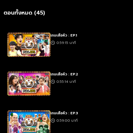
ตอนทั้งหมด (45)
เกมเสือหิว : EP.1
0:59:15 นาที
เกมเสือหิว : EP.2
0:55:14 นาที
เกมเสือหิว : EP.3
0:59:00 นาที