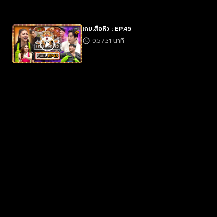
เกมเสือหิว : EP.45
0:57:31 นาที