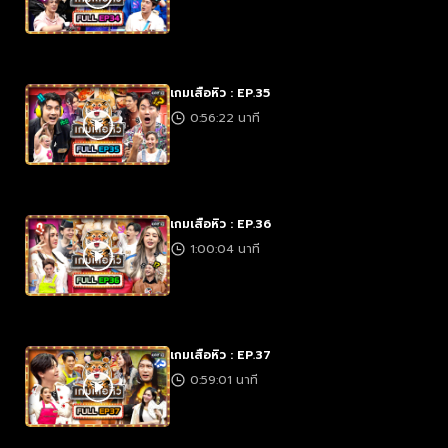
เกมเสือหิว : EP.35
0:56:22 นาที
เกมเสือหิว : EP.36
1:00:04 นาที
เกมเสือหิว : EP.37
0:59:01 นาที