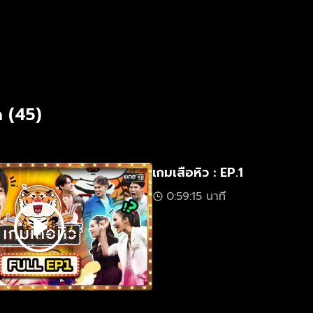
ม
 (45)
เกมเสือหิว : EP.1
0:59:15 นาที