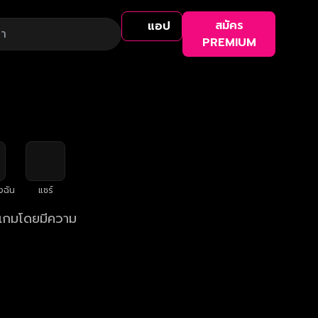
สมัคร
แอป
PREMIUM
งฉัน
แชร์
ยเกมโดยมีความ