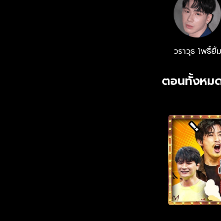
วราวุธ โพธิ์ยิ้
ตอนทั้งหมด