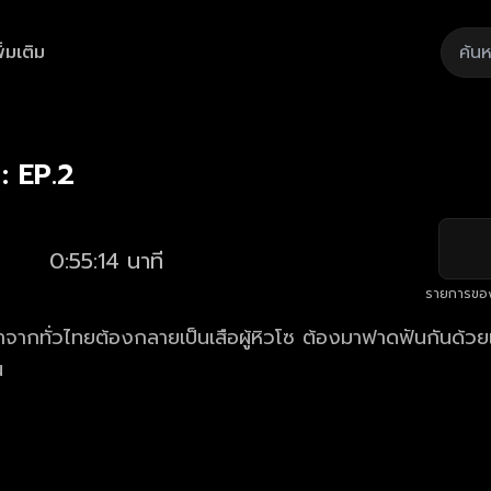
ิ่มเติม
Playback
/
Mute
Loaded
:
Rate
1.80%
 : EP.2
0:55:14 นาที
รายการขอ
าจากทั่วไทยต้องกลายเป็นเสือผู้หิวโซ ต้องมาฟาดฟันกันด้ว
น