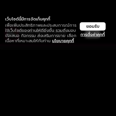
เว็บไซต์นี้มีการจัดเก็บคุกกี้
เพื่อเพิ่มประสิทธิภาพและประสบการณ์การ
ยอมรับ
ใช้เว็บไซต์ของท่านให้ดียิ่งขึ้น รวมถึงมอบ
ใช้งานแอป ลื่นไหลกว่า ไม่มีสะดุด
เปิด
การตั้งค่าคุกกี้
ข้อเสนอ กิจกรรม ส่งเสริมการขาย เลือก
ดาวน์โหลดแอปเพื่อการรับชมที่ดีกว่า
เนื้อหาที่เหมาะสมให้กับท่าน
นโยบายคุกกี้
รับประสบการณ์ที่ดีที่สุดบนแอป
ภาษาไทย
คำถามที่พบบ่อย
แจ้งปัญหาการใช้งาน
ข้อกำหนดและเงื่อนไขการใช้งาน