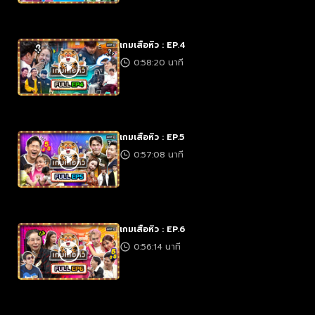
เกมเสือหิว : EP.4
0:58:20 นาที
เกมเสือหิว : EP.5
0:57:08 นาที
เกมเสือหิว : EP.6
0:56:14 นาที