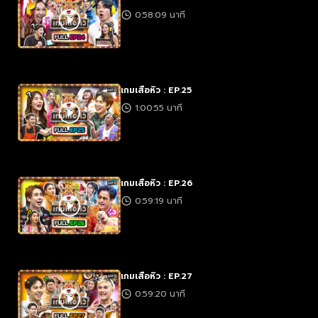
0:58:09 นาที
เกมเสือหิว : EP.25
1:00:55 นาที
เกมเสือหิว : EP.26
0:59:19 นาที
เกมเสือหิว : EP.27
0:59:20 นาที