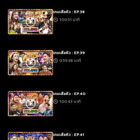
เกมเสือหิว : EP.38
1:00:51 นาที
เกมเสือหิว : EP.39
0:59:38 นาที
เกมเสือหิว : EP.40
1:00:43 นาที
เกมเสือหิว : EP.41