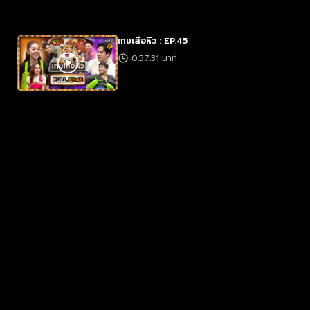
เกมเสือหิว : EP.45
0:57:31 นาที