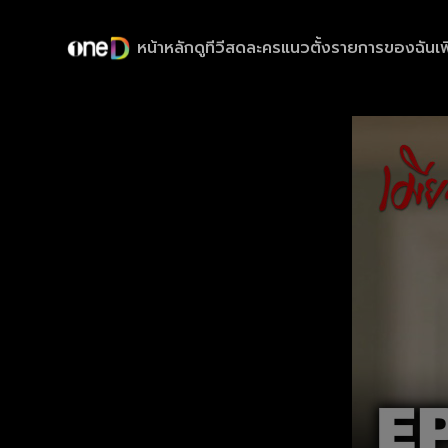
หน้าหลัก
ดูทีวีสด
ละครแนวตั้ง
รายการของฉัน
เพ