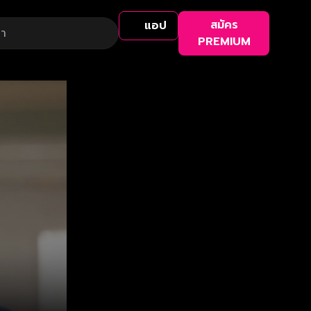
สมัคร
แอป
PREMIUM