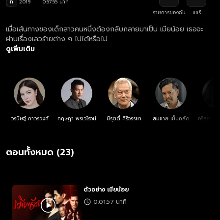
ท
2019
0:57:55 นาที
รายการของฉัน
แชร์
เมื่อเส้นทางของเด็กสาวคนหนึ่งต้องกลับกลายมาเป็น เมียน้อย เธอจะ
ผ่านเรื่องเลวร้ายต่าง ๆ ไปได้หรือไม่
ดูเพิ่มเติม
วรนิษฐ์ ถาวรวงศ์
กฤษฎา พรเวโรจน์
นิรุตติ์ ศิริจรรยา
สมชาย เข็มกลัด
อริสรา ทอง
ตอนทั้งหมด (23)
ตัวอย่าง เมียน้อย
0:01:57 นาที