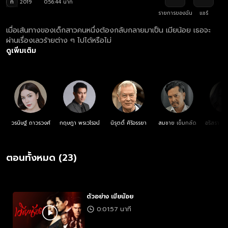
ท
2019
0:56:44 นาที
รายการของฉัน
แชร์
เมื่อเส้นทางของเด็กสาวคนหนึ่งต้องกลับกลายมาเป็น เมียน้อย เธอจะ
ผ่านเรื่องเลวร้ายต่าง ๆ ไปได้หรือไม่
ดูเพิ่มเติม
วรนิษฐ์ ถาวรวงศ์
กฤษฎา พรเวโรจน์
นิรุตติ์ ศิริจรรยา
สมชาย เข็มกลัด
อริสรา ทอง
ตอนทั้งหมด (23)
ตัวอย่าง เมียน้อย
0:01:57 นาที