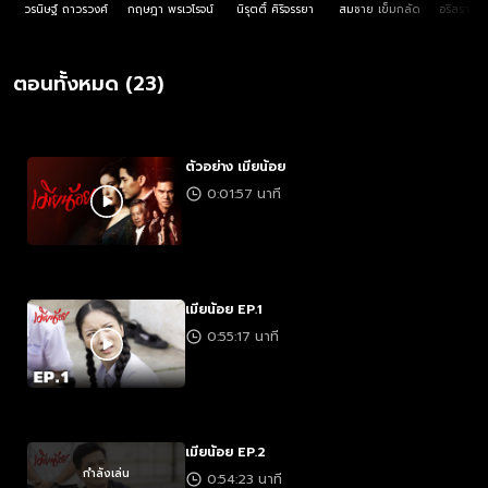
วรนิษฐ์ ถาวรวงศ์
กฤษฎา พรเวโรจน์
นิรุตติ์ ศิริจรรยา
สมชาย เข็มกลัด
อริสรา ทอง
ตอนทั้งหมด (23)
ตัวอย่าง เมียน้อย
0:01:57 นาที
เมียน้อย EP.1
0:55:17 นาที
เมียน้อย EP.2
กำลังเล่น
0:54:23 นาที