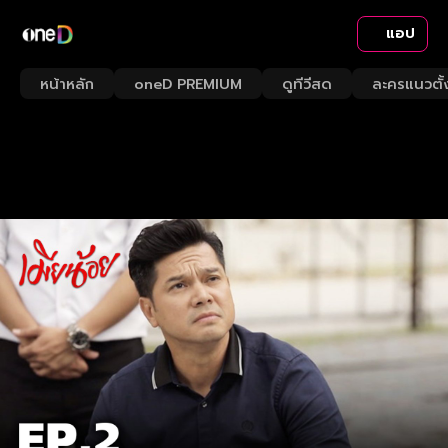
แอป
หน้าหลัก
oneD PREMIUM
ดูทีวีสด
ละครแนวตั้