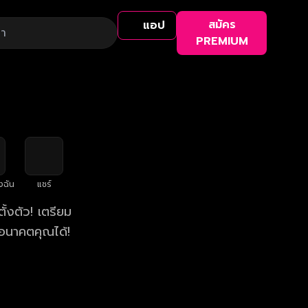
สมัคร
แอป
PREMIUM
งฉัน
แชร์
้งตัว! เตรียม
อนาคตคุณได้!