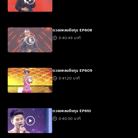
ดวลเพลงชิงทุน EP608
0:40:49 นาที
ดวลเพลงชิงทุน EP609
0:41:20 นาที
ดวลเพลงชิงทุน EP610
0:40:30 นาที