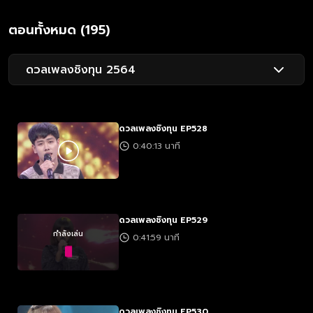
ตอนทั้งหมด (195)
ดวลเพลงชิงทุน 2564
ดวลเพลงชิงทุน EP528
0:40:13 นาที
ดวลเพลงชิงทุน EP529
กำลังเล่น
0:41:59 นาที
ดวลเพลงชิงทุน EP530