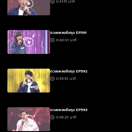
0:41:15 นาที
ดวลเพลงชิงทุน EP591
0:40:01 นาที
ดวลเพลงชิงทุน EP592
0:39:35 นาที
ดวลเพลงชิงทุน EP593
0:38:25 นาที