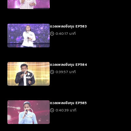
ดวลเพลงชิงทุน EP583
0:40:17 นาที
ดวลเพลงชิงทุน EP584
0:39:57 นาที
ดวลเพลงชิงทุน EP585
0:40:39 นาที