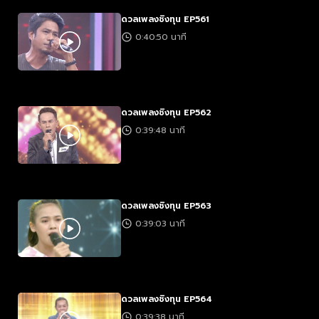
ดวลเพลงชิงทุน EP561
0:40:50 นาที
ดวลเพลงชิงทุน EP562
0:39:48 นาที
ดวลเพลงชิงทุน EP563
0:39:03 นาที
ดวลเพลงชิงทุน EP564
0:39:38 นาที