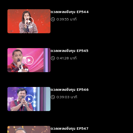
ดวลเพลงชิงทุน EP544
0:39:55 นาที
ดวลเพลงชิงทุน EP545
0:41:28 นาที
ดวลเพลงชิงทุน EP546
0:39:03 นาที
ดวลเพลงชิงทุน EP547