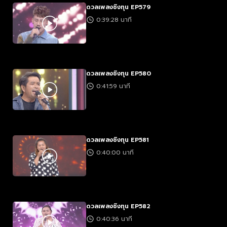
ดวลเพลงชิงทุน EP579
0:39:28 นาที
ดวลเพลงชิงทุน EP580
0:41:59 นาที
ดวลเพลงชิงทุน EP581
0:40:00 นาที
ดวลเพลงชิงทุน EP582
0:40:36 นาที