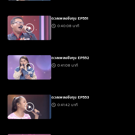
ดวลเพลงชิงทุน EP551
0:40:08 นาที
ดวลเพลงชิงทุน EP552
0:41:08 นาที
ดวลเพลงชิงทุน EP553
0:41:42 นาที