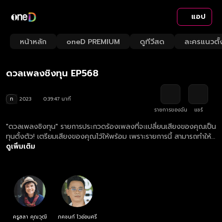
แอป
Playback
/
Mute
หน้าหลัก
oneD PREMIUM
ดูทีวีสด
ละครแนวตั้
Loaded
:
Rate
2.01%
ดวลเพลงชิงทุน EP568
ท
2023
0:39:47 นาที
รายการของฉัน
แชร์
"ดวลเพลงชิงทุน" รายการประกวดร้องเพลงที่จะเปลี่ยนเสียงของคุณเป็น
ทุนตั้งตัว! เตรียมเสียงของคุณไว้ให้พร้อม เพราะรายการนี้ สามารถทำให้
เสียงของคุณต่อยอดอนาคตคุณได้!
ดูเพิ่มเติม
ครูสลา คุณวุฒิ
ภคชนก์ โวอ่อนศรี