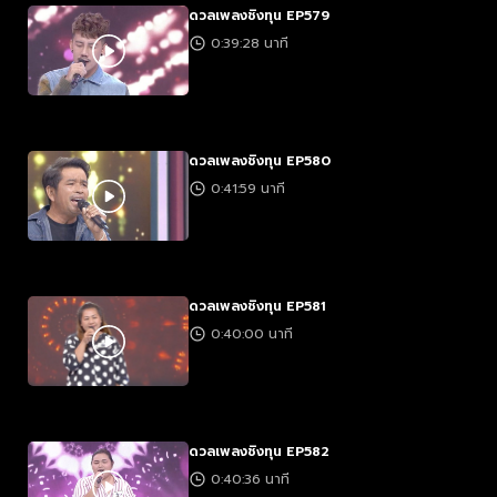
ดวลเพลงชิงทุน EP579
0:39:28 นาที
ดวลเพลงชิงทุน EP580
0:41:59 นาที
ดวลเพลงชิงทุน EP581
0:40:00 นาที
ดวลเพลงชิงทุน EP582
0:40:36 นาที