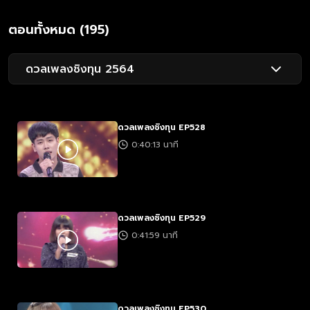
ตอนทั้งหมด (195)
ดวลเพลงชิงทุน 2564
ดวลเพลงชิงทุน EP528
0:40:13 นาที
ดวลเพลงชิงทุน EP529
0:41:59 นาที
ดวลเพลงชิงทุน EP530