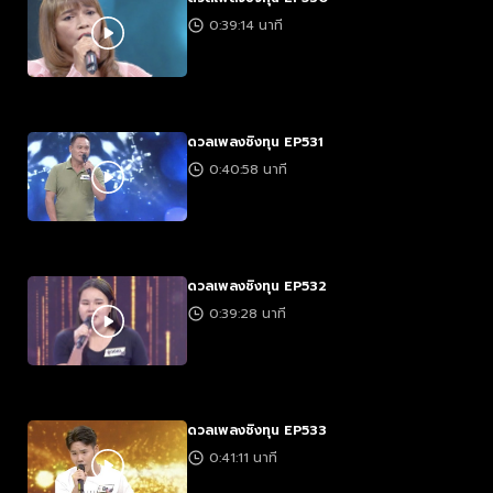
0:39:14 นาที
ดวลเพลงชิงทุน EP531
0:40:58 นาที
ดวลเพลงชิงทุน EP532
0:39:28 นาที
ดวลเพลงชิงทุน EP533
0:41:11 นาที