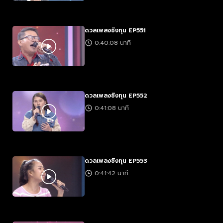
ดวลเพลงชิงทุน EP551
0:40:08 นาที
ดวลเพลงชิงทุน EP552
0:41:08 นาที
ดวลเพลงชิงทุน EP553
0:41:42 นาที