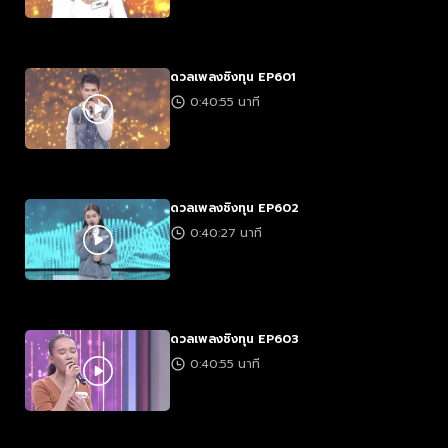
ดวลเพลงชิงทุน EP601
0:40:55 นาที
ดวลเพลงชิงทุน EP602
0:40:27 นาที
ดวลเพลงชิงทุน EP603
0:40:55 นาที