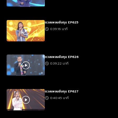
ดวลเพลงชิงทุน EP625
0:39:16 นาที
ดวลเพลงชิงทุน EP626
0:39:22 นาที
ดวลเพลงชิงทุน EP627
0:40:45 นาที