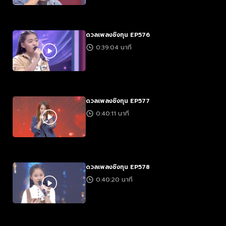
ดวลเพลงชิงทุน EP576
0:39:04 นาที
ดวลเพลงชิงทุน EP577
0:40:11 นาที
ดวลเพลงชิงทุน EP578
0:40:20 นาที