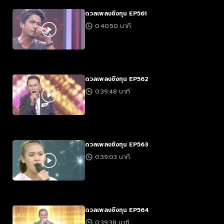
ดวลเพลงชิงทุน EP561
0:40:50 นาที
ดวลเพลงชิงทุน EP562
0:39:48 นาที
ดวลเพลงชิงทุน EP563
0:39:03 นาที
ดวลเพลงชิงทุน EP564
0:39:38 นาที