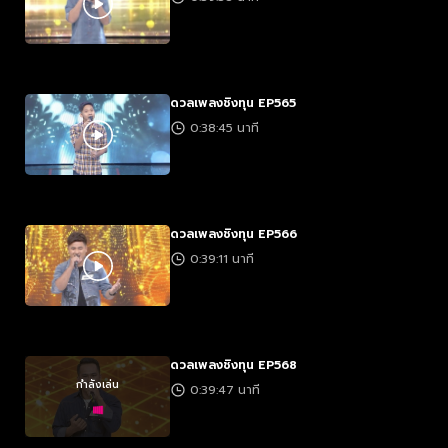
ดวลเพลงชิงทุน EP565
0:38:45 นาที
ดวลเพลงชิงทุน EP566
0:39:11 นาที
ดวลเพลงชิงทุน EP568
กำลังเล่น
0:39:47 นาที