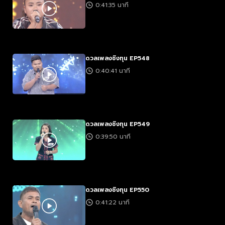
0:41:35 นาที
ดวลเพลงชิงทุน EP548
0:40:41 นาที
ดวลเพลงชิงทุน EP549
0:39:50 นาที
ดวลเพลงชิงทุน EP550
0:41:22 นาที