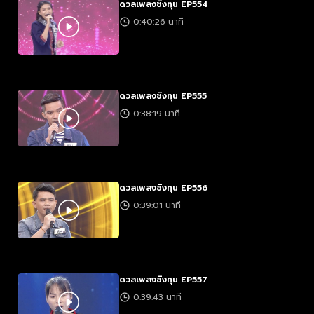
ดวลเพลงชิงทุน EP554
0:40:26 นาที
ดวลเพลงชิงทุน EP555
0:38:19 นาที
ดวลเพลงชิงทุน EP556
0:39:01 นาที
ดวลเพลงชิงทุน EP557
0:39:43 นาที