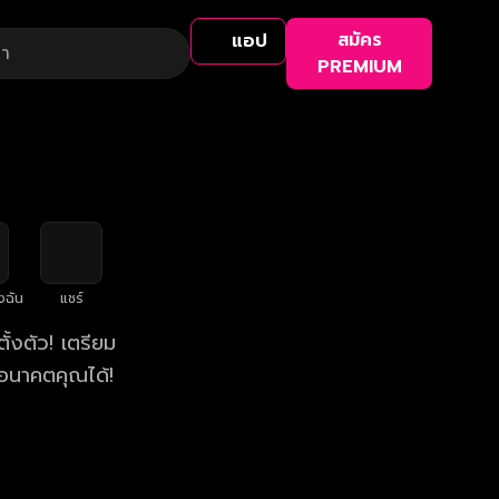
สมัคร
แอป
PREMIUM
งฉัน
แชร์
้งตัว! เตรียม
อนาคตคุณได้!