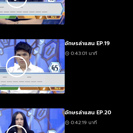
อักษรล่าแสน EP.19
0:43:01 นาที
อักษรล่าแสน EP.20
0:42:19 นาที