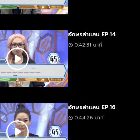
อักษรล่าแสน EP.14
0:42:31 นาที
อักษรล่าแสน EP.16
0:44:26 นาที