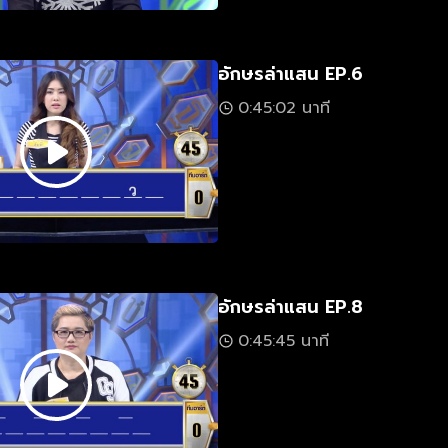
อักษรล่าแสน EP.6
0:45:02 นาที
อักษรล่าแสน EP.8
0:45:45 นาที