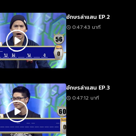
อักษรล่าแสน EP.2
0:47:43 นาที
อักษรล่าแสน EP.3
0:47:12 นาที