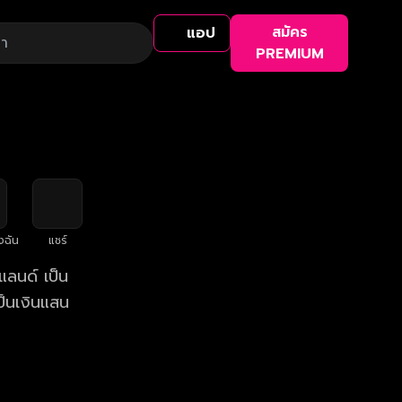
สมัคร
แอป
PREMIUM
งฉัน
แชร์
ลนด์ เป็น
ป็นเงินแสน