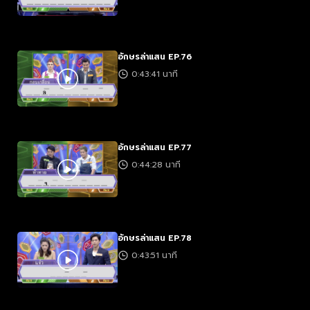
อักษรล่าแสน EP.76
0:43:41 นาที
อักษรล่าแสน EP.77
0:44:28 นาที
อักษรล่าแสน EP.78
0:43:51 นาที