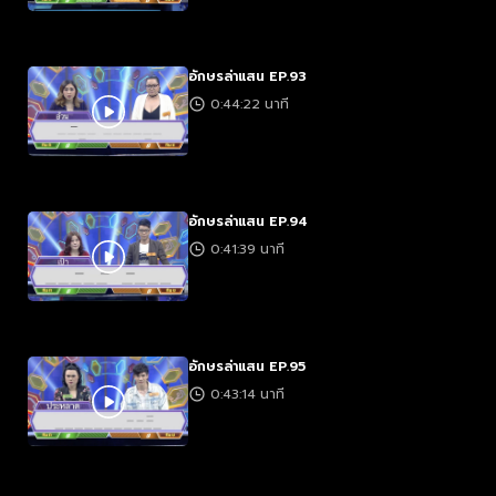
อักษรล่าแสน EP.93
0:44:22 นาที
อักษรล่าแสน EP.94
0:41:39 นาที
อักษรล่าแสน EP.95
0:43:14 นาที