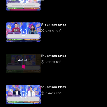
อักษรล่าแสน EP.83
0:43:01 นาที
อักษรล่าแสน EP.84
กำลังเล่น
0:44:15 นาที
อักษรล่าแสน EP.85
0:44:17 นาที