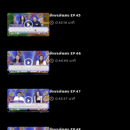
อักษรล่าแสน EP.45
0:43:14 นาที
อักษรล่าแสน EP.46
0:44:49 นาที
อักษรล่าแสน EP.47
0:43:37 นาที
อักษรล่าแสน EP.48