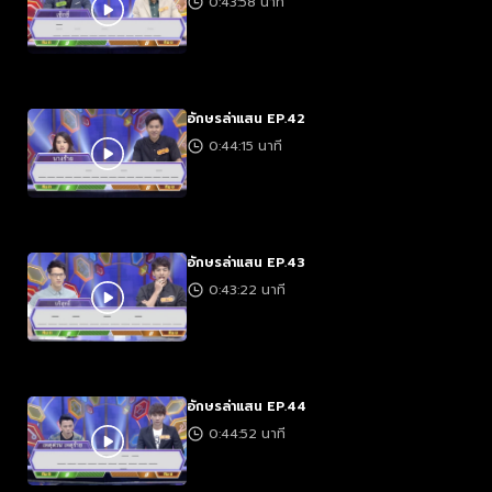
0:43:58 นาที
อักษรล่าแสน EP.42
0:44:15 นาที
อักษรล่าแสน EP.43
0:43:22 นาที
อักษรล่าแสน EP.44
0:44:52 นาที