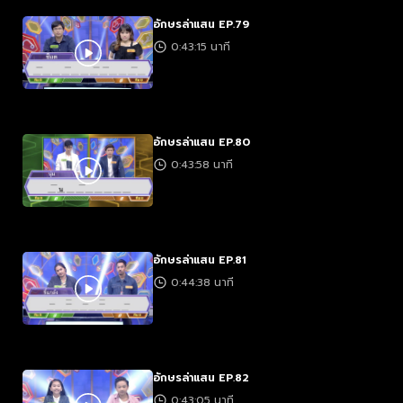
อักษรล่าแสน EP.79
0:43:15 นาที
อักษรล่าแสน EP.80
0:43:58 นาที
อักษรล่าแสน EP.81
0:44:38 นาที
อักษรล่าแสน EP.82
0:43:05 นาที