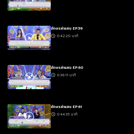
อักษรล่าแสน EP.59
0:42:20 นาที
อักษรล่าแสน EP.60
0:36:11 นาที
อักษรล่าแสน EP.61
0:44:35 นาที