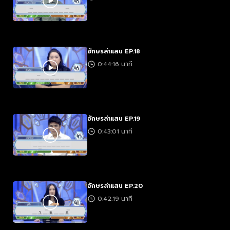
อักษรล่าแสน EP.18
0:44:16 นาที
อักษรล่าแสน EP.19
0:43:01 นาที
อักษรล่าแสน EP.20
0:42:19 นาที