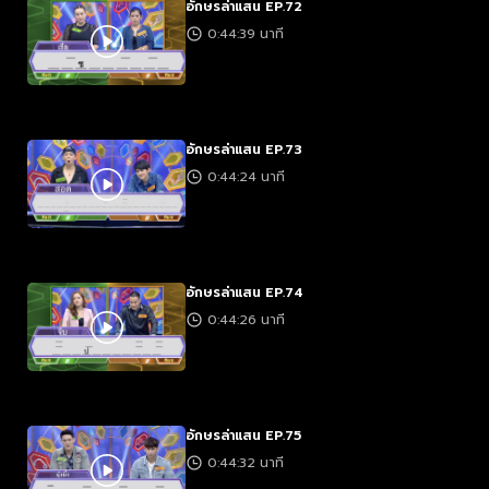
อักษรล่าแสน EP.72
0:44:39 นาที
อักษรล่าแสน EP.73
0:44:24 นาที
อักษรล่าแสน EP.74
0:44:26 นาที
อักษรล่าแสน EP.75
0:44:32 นาที