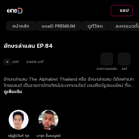
แอป
Playback
/
Mute
หน้าหลัก
oneD PREMIUM
ดูทีวีสด
ละครแนวตั้
Loaded
:
Rate
2.26%
อักษรล่าแสน EP.84
ท
2017
0:44:15 นาที
รายการของฉัน
แชร์
อักษรล่าแสน The Alphabet Thailand หรือ อักษรล่าแสน ดิอัลฟาเบท
ไทยแลนด์ เป็นรายการโทรทัศน์ประเภทเกมโชว์ เกมส์โชว์รูปแบบใหม่ ที่จะ
เปลี่ยนตัวอักษรให้เป็นเงินแสน
ดูเพิ่มเติม
ณัฏฐ์ปวินท์ กุล
มารุต ชื่นชมบูรณ์