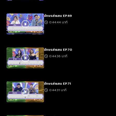
อักษรล่าแสน EP.69
0:44:44 นาที
อักษรล่าแสน EP.70
0:44:36 นาที
อักษรล่าแสน EP.71
0:44:31 นาที