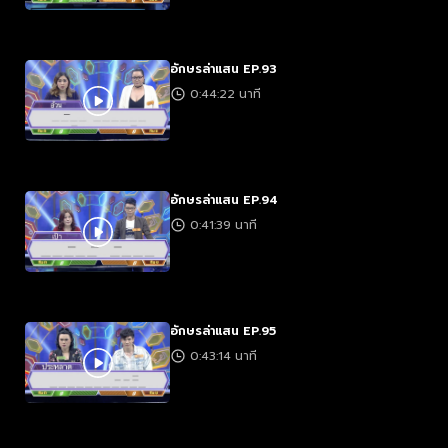
อักษรล่าแสน EP.93
0:44:22 นาที
อักษรล่าแสน EP.94
0:41:39 นาที
อักษรล่าแสน EP.95
0:43:14 นาที