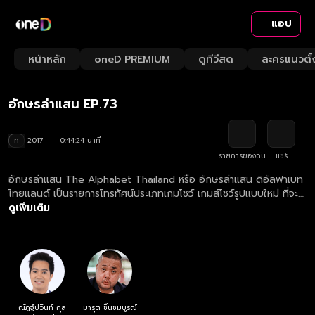
แอป
Playback
/
Mute
หน้าหลัก
oneD PREMIUM
ดูทีวีสด
ละครแนวตั้
Loaded
:
Rate
2.25%
อักษรล่าแสน EP.73
ท
2017
0:44:24 นาที
รายการของฉัน
แชร์
อักษรล่าแสน The Alphabet Thailand หรือ อักษรล่าแสน ดิอัลฟาเบท
ไทยแลนด์ เป็นรายการโทรทัศน์ประเภทเกมโชว์ เกมส์โชว์รูปแบบใหม่ ที่จะ
เปลี่ยนตัวอักษรให้เป็นเงินแสน
ดูเพิ่มเติม
ณัฏฐ์ปวินท์ กุล
มารุต ชื่นชมบูรณ์