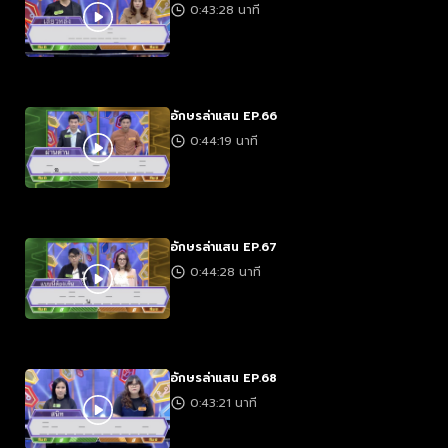
0:43:28 นาที
อักษรล่าแสน EP.66
0:44:19 นาที
อักษรล่าแสน EP.67
0:44:28 นาที
อักษรล่าแสน EP.68
0:43:21 นาที