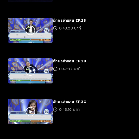
อักษรล่าแสน EP.28
0:43:08 นาที
อักษรล่าแสน EP.29
0:42:37 นาที
อักษรล่าแสน EP.30
0:43:16 นาที