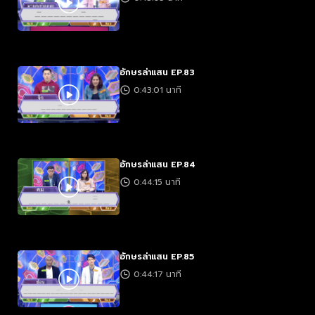
อักษรล่าแสน EP.83
0:43:01 นาที
อักษรล่าแสน EP.84
0:44:15 นาที
อักษรล่าแสน EP.85
0:44:17 นาที