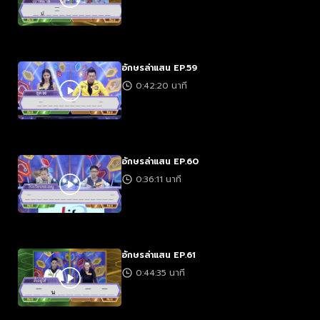
อักษรล่าแสน EP.59
0:42:20 นาที
อักษรล่าแสน EP.60
0:36:11 นาที
อักษรล่าแสน EP.61
0:44:35 นาที