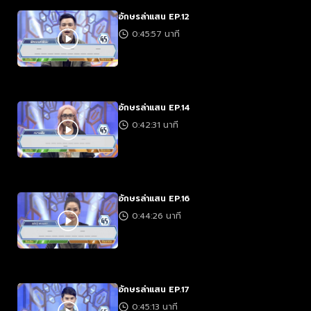
อักษรล่าแสน EP.12
0:45:57 นาที
อักษรล่าแสน EP.14
0:42:31 นาที
อักษรล่าแสน EP.16
0:44:26 นาที
อักษรล่าแสน EP.17
0:45:13 นาที