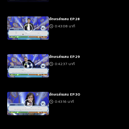
อักษรล่าแสน EP.28
0:43:08 นาที
อักษรล่าแสน EP.29
0:42:37 นาที
อักษรล่าแสน EP.30
0:43:16 นาที