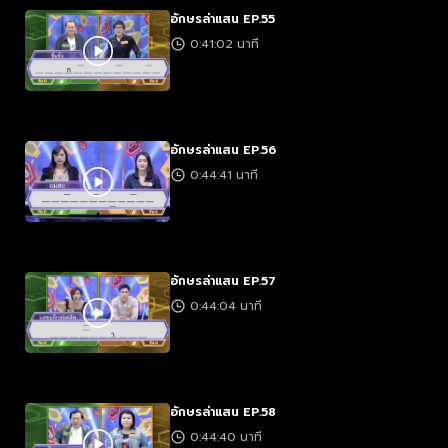
อักษรล่าแสน EP.55
0:41:02 นาที
อักษรล่าแสน EP.56
0:44:41 นาที
อักษรล่าแสน EP.57
0:44:04 นาที
อักษรล่าแสน EP.58
0:44:40 นาที