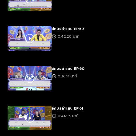
อักษรล่าแสน EP.59
0:42:20 นาที
อักษรล่าแสน EP.60
0:36:11 นาที
อักษรล่าแสน EP.61
0:44:35 นาที