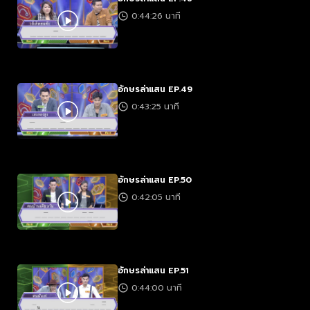
0:44:26 นาที
อักษรล่าแสน EP.49
0:43:25 นาที
อักษรล่าแสน EP.50
0:42:05 นาที
อักษรล่าแสน EP.51
0:44:00 นาที