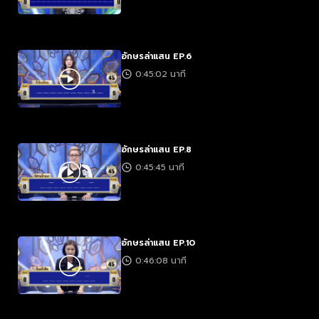
อักษรล่าแสน EP.6
0:45:02 นาที
อักษรล่าแสน EP.8
0:45:45 นาที
อักษรล่าแสน EP.10
0:46:08 นาที