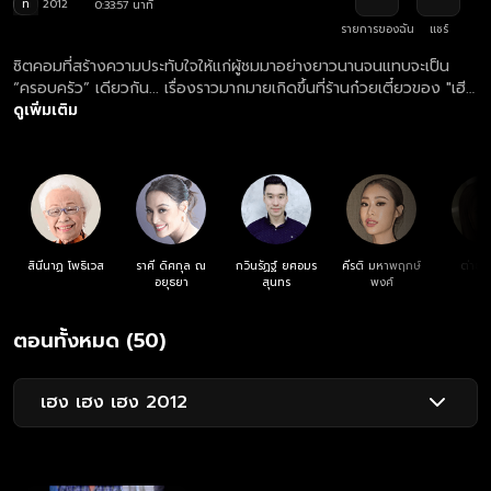
ท
2012
0:33:57 นาที
รายการของฉัน
แชร์
ซิตคอมที่สร้างความประทับใจให้แก่ผู้ชมมาอย่างยาวนานจนแทบจะเป็น
“ครอบครัว” เดียวกัน... เรื่องราวมากมายเกิดขึ้นที่ร้านก๋วยเตี๋ยวของ "เฮีย
ฮวด" หัวหน้าครอบครัวชาวจีนหัวโบราณ แต่เมื่อยุคสมัยเริ่มเปลี่ยนไป และ
ดูเพิ่มเติม
ลูกหลานเริ่มเติบโตจนสร้างเรื่องน่าปวดหัวแทบทุกวัน เขาจะยังคงยึดมั่น
ถือมั่นหรือยอมเปิดใจโอบรับความเปลี่ยนแปลง
สินีนาฏ โพธิเวส
ราศี ดิศกุล ณ
กวินรัฏฐ์ ยศอมร
คีรติ มหาพฤกษ์
ต่าย 
อยุธยา
สุนทร
พงศ์
ตอนทั้งหมด (50)
เฮง เฮง เฮง 2012