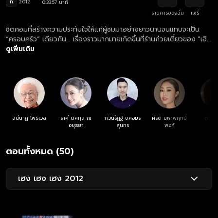
ท
2012
0:33:57 นาที
รายการของฉัน
แชร์
ซิตคอมที่สร้างความประทับใจให้แก่ผู้ชมมาอย่างยาวนานจนแทบจะเป็น
“ครอบครัว” เดียวกัน... เรื่องราวมากมายเกิดขึ้นที่ร้านก๋วยเตี๋ยวของ "เฮีย
ฮวด" หัวหน้าครอบครัวชาวจีนหัวโบราณ แต่เมื่อยุคสมัยเริ่มเปลี่ยนไป และ
ดูเพิ่มเติม
ลูกหลานเริ่มเติบโตจนสร้างเรื่องน่าปวดหัวแทบทุกวัน เขาจะยังคงยึดมั่น
ถือมั่นหรือยอมเปิดใจโอบรับความเปลี่ยนแปลง
สินีนาฏ โพธิเวส
ราศี ดิศกุล ณ
กวินรัฏฐ์ ยศอมร
คีรติ มหาพฤกษ์
ต่าย 
อยุธยา
สุนทร
พงศ์
ตอนทั้งหมด (50)
เฮง เฮง เฮง 2012