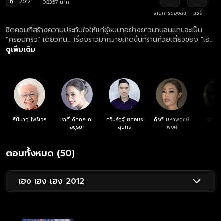
ท
2012
0:33:57 นาที
รายการของฉัน
แชร์
ซิตคอมที่สร้างความประทับใจให้แก่ผู้ชมมาอย่างยาวนานจนแทบจะเป็น
“ครอบครัว” เดียวกัน... เรื่องราวมากมายเกิดขึ้นที่ร้านก๋วยเตี๋ยวของ "เฮีย
ฮวด" หัวหน้าครอบครัวชาวจีนหัวโบราณ แต่เมื่อยุคสมัยเริ่มเปลี่ยนไป และ
ดูเพิ่มเติม
ลูกหลานเริ่มเติบโตจนสร้างเรื่องน่าปวดหัวแทบทุกวัน เขาจะยังคงยึดมั่น
ถือมั่นหรือยอมเปิดใจโอบรับความเปลี่ยนแปลง
สินีนาฏ โพธิเวส
ราศี ดิศกุล ณ
กวินรัฏฐ์ ยศอมร
คีรติ มหาพฤกษ์
ต่าย 
อยุธยา
สุนทร
พงศ์
ตอนทั้งหมด (50)
เฮง เฮง เฮง 2012