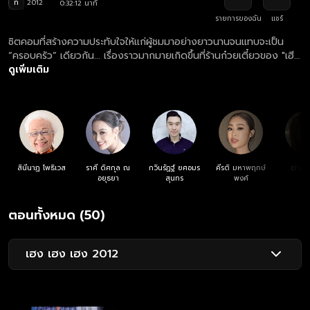
ท
2012
0:32:12 นาที
รายการของฉัน
แชร์
ซิตคอมที่สร้างความประทับใจให้แก่ผู้ชมมาอย่างยาวนานจนแทบจะเป็น
“ครอบครัว” เดียวกัน... เรื่องราวมากมายเกิดขึ้นที่ร้านก๋วยเตี๋ยวของ "เฮีย
ฮวด" หัวหน้าครอบครัวชาวจีนหัวโบราณ แต่เมื่อยุคสมัยเริ่มเปลี่ยนไป และ
ดูเพิ่มเติม
ลูกหลานเริ่มเติบโตจนสร้างเรื่องน่าปวดหัวแทบทุกวัน เขาจะยังคงยึดมั่น
ถือมั่นหรือยอมเปิดใจโอบรับความเปลี่ยนแปลง
สินีนาฏ โพธิเวส
ราศี ดิศกุล ณ
กวินรัฏฐ์ ยศอมร
คีรติ มหาพฤกษ์
ต่าย 
อยุธยา
สุนทร
พงศ์
ตอนทั้งหมด (50)
เฮง เฮง เฮง 2012