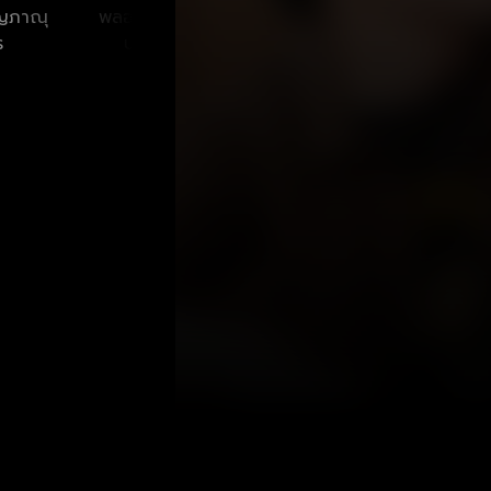
ญภาณุ
พลอยไพลิน ตั้ง
นภาพร ไตรวิทย์วารี
ร
ประภาพร
กุล