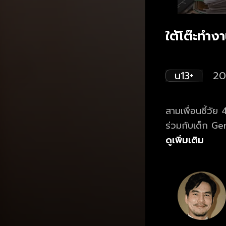
ใต้โต๊ะทำง
น13+
20
สามเพื่อนซี้วั
ร่วมกับเด็ก Ge
ดูเพิ่มเติม