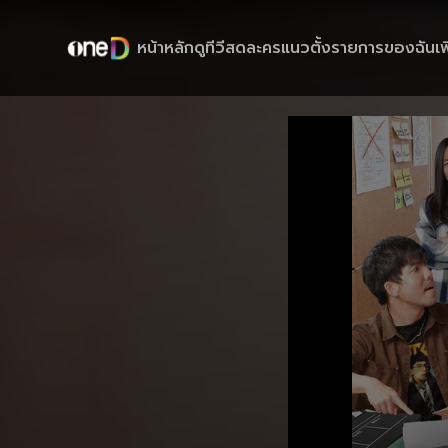
หน้าหลัก
ดูทีวีสด
ละครแนวตั้ง
รายการของฉัน
เพ