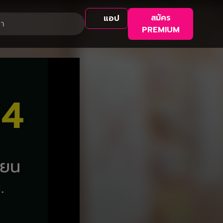
สมัคร
แอป
PREMIUM