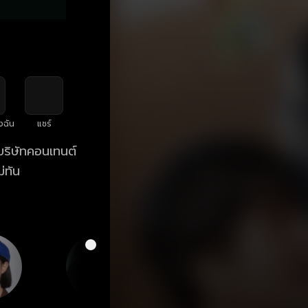
งฉัน
แชร์
บริษัทคอนเทนต์
่ทัน