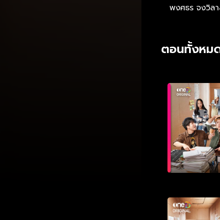
พงศธร จงวิลา
ตอนทั้งหมด