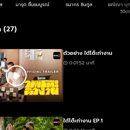
ส
มารุต ชื่นชมบูรณ์
ธนากร ชินกูล
ชณิฌา บุ
วิจิต
 (27)
ตัวอย่าง ใต้โต๊ะทำงาน
0:01:52 นาที
ใต้โต๊ะทำงาน EP.1