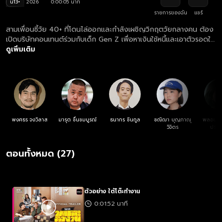
น13+
2026
0:00:05 นาที
รายการของฉัน
แชร์
สามเพื่อนซี้วัย 40+ ที่โดนไล่ออกและกำลังเผชิญวิกฤตวัยกลางคน ต้อง
เปิดบริษัทคอนเทนต์ร่วมกับเด็ก Gen Z เพื่อหาเงินใช้หนี้และเอาตัวรอดใน
โลกที่พวกเขาตามแทบไม่ทัน
ดูเพิ่มเติม
พงศธร จงวิลาส
มารุต ชื่นชมบูรณ์
ธนากร ชินกูล
ชณิฌา บุญภาณุ
พลอยไพล
วิจิตร
ประภ
ตอนทั้งหมด (27)
ตัวอย่าง ใต้โต๊ะทำงาน
0:01:52 นาที