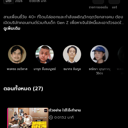
น13+
2026
0:00:05 นาที
รายการของฉัน
แชร์
สามเพื่อนซี้วัย 40+ ที่โดนไล่ออกและกำลังเผชิญวิกฤตวัยกลางคน ต้อง
เปิดบริษัทคอนเทนต์ร่วมกับเด็ก Gen Z เพื่อหาเงินใช้หนี้และเอาตัวรอดใน
โลกที่พวกเขาตามแทบไม่ทัน
ดูเพิ่มเติม
พงศธร จงวิลาส
มารุต ชื่นชมบูรณ์
ธนากร ชินกูล
ชณิฌา บุญภาณุ
พลอยไพล
วิจิตร
ประภ
ตอนทั้งหมด (27)
ตัวอย่าง ใต้โต๊ะทำงาน
0:01:52 นาที