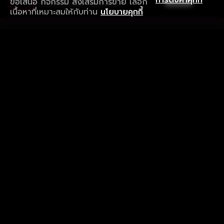
การตั้งค่าคุกกี้
ข้อเสนอ กิจกรรม ส่งเสริมการขาย เลือก
ดาวน์โหลดแอปเพื่อการรับชมที่ดีกว่า
เนื้อหาที่เหมาะสมให้กับท่าน
นโยบายคุกกี้
รับประสบการณ์ที่ดีที่สุดบนแอป
ภาษาไทย
คำถามที่พบบ่อย
แจ้งปัญหาการใช้งาน
ข้อกำหนดและเงื่อนไขการใช้งาน
นโยบายความเป็นส่วนตัว
ติดตามเรา
Version 8.1.0