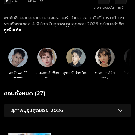
ท
2026
0:41:42 นาที
รายการของฉัน
แชร์
พบกับซิตคอมสุดอบอุ่นของครอบครัวบ้านสุดซอย กับเรื่องราวป่วนๆ
ชวนหัวเราะของ 4 พี่น้อง ในสุภาพบุรุษสุดซอย 2026 ดูย้อนหลังซิต
คอม สุภาพบุรุษสุดซอย 2026 ตอนล่าสุด ที่แรก ที่เดียว ทุกวันเสาร์
ดูเพิ่มเติม
เวลา 19.55 น.
อาณัตพล ศิริ
เศรษฐพงศ์ เพียง
จุฑาวุฒิ ภัทรกำพล
รุ่งรดา รุ่งลิขิต
รุ้งลาวั
ชุมแสง
พอ
เจริญ
หง
ตอนทั้งหมด (27)
สุภาพบุรุษสุดซอย 2026