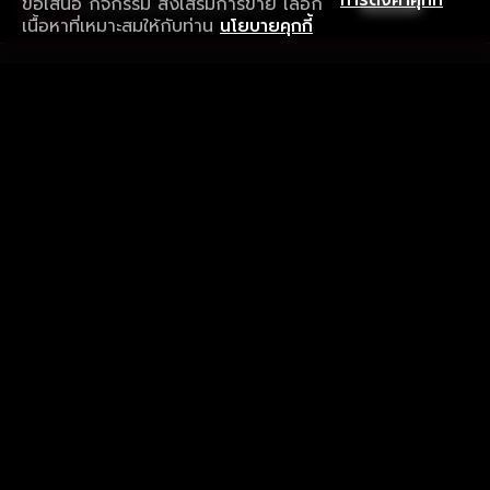
การตั้งค่าคุกกี้
ข้อเสนอ กิจกรรม ส่งเสริมการขาย เลือก
ดาวน์โหลดแอปเพื่อการรับชมที่ดีกว่า
เนื้อหาที่เหมาะสมให้กับท่าน
นโยบายคุกกี้
รับประสบการณ์ที่ดีที่สุดบนแอป
ภาษาไทย
คำถามที่พบบ่อย
แจ้งปัญหาการใช้งาน
ข้อกำหนดและเงื่อนไขการใช้งาน
นโยบายความเป็นส่วนตัว
ติดตามเรา
Version 8.1.0