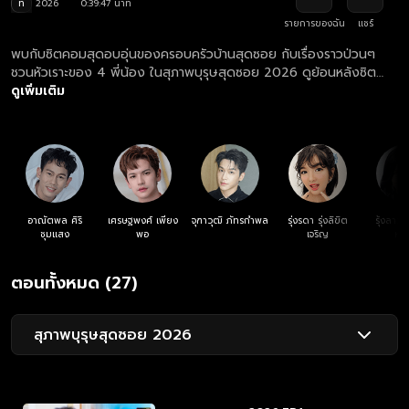
ท
2026
0:39:47 นาที
รายการของฉัน
แชร์
พบกับซิตคอมสุดอบอุ่นของครอบครัวบ้านสุดซอย กับเรื่องราวป่วนๆ
ชวนหัวเราะของ 4 พี่น้อง ในสุภาพบุรุษสุดซอย 2026 ดูย้อนหลังซิต
คอม สุภาพบุรุษสุดซอย 2026 ตอนล่าสุด ที่แรก ที่เดียว ทุกวันเสาร์
ดูเพิ่มเติม
เวลา 19.55 น.
อาณัตพล ศิริ
เศรษฐพงศ์ เพียง
จุฑาวุฒิ ภัทรกำพล
รุ่งรดา รุ่งลิขิต
รุ้งลาวั
ชุมแสง
พอ
เจริญ
หง
ตอนทั้งหมด (27)
สุภาพบุรุษสุดซอย 2026