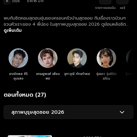
ท
2026
0:41:45 นาที
รายการของฉัน
แชร์
พบกับซิตคอมสุดอบอุ่นของครอบครัวบ้านสุดซอย กับเรื่องราวป่วนๆ
ชวนหัวเราะของ 4 พี่น้อง ในสุภาพบุรุษสุดซอย 2026 ดูย้อนหลังซิต
คอม สุภาพบุรุษสุดซอย 2026 ตอนล่าสุด ที่แรก ที่เดียว ทุกวันเสาร์
ดูเพิ่มเติม
เวลา 19.55 น.
อาณัตพล ศิริ
เศรษฐพงศ์ เพียง
จุฑาวุฒิ ภัทรกำพล
รุ่งรดา รุ่งลิขิต
รุ้งลาวั
ชุมแสง
พอ
เจริญ
หง
ตอนทั้งหมด (27)
สุภาพบุรุษสุดซอย 2026