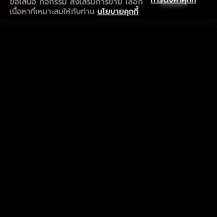
การตั้งค่าคุกกี้
ข้อเสนอ กิจกรรม ส่งเสริมการขาย เลือก
ดาวน์โหลดแอปเพื่อการรับชมที่ดีกว่า
เนื้อหาที่เหมาะสมให้กับท่าน
นโยบายคุกกี้
รับประสบการณ์ที่ดีที่สุดบนแอป
ภาษาไทย
คำถามที่พบบ่อย
แจ้งปัญหาการใช้งาน
ข้อกำหนดและเงื่อนไขการใช้งาน
นโยบายความเป็นส่วนตัว
ติดตามเรา
Version 8.1.0