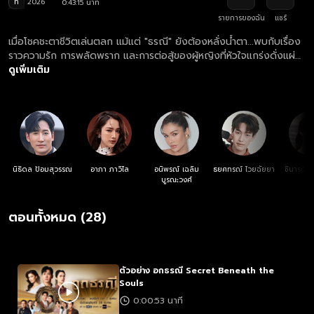
ท
2026
0:43:15 นาที
รายการของฉัน
แชร์
เมื่อโชคชะตาชีวิตเล่นตลก แม้แต่ "ธรณี" ยังต้องหลั่งน้ำตา...พบกับเรื่อง
ราวความรัก การพลัดพราก และการต่อสู้ของผู้หญิงที่หัวใจแกร่งดั่งแผ่น
ดิน
ดูเพิ่มเติม
นิธิดล ป้อมสุวรรณ
อาภา ภาวิไล
อนิพรณ์ เฉลิม
ธยศทรณ์ ไวยฉัยยา
ชินารดี อ
บูรณะวงศ์
ชา
ตอนทั้งหมด (28)
ตัวอย่าง อกธรณี Secret Beneath the
Souls
0:00:53 นาที