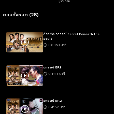
บูรณะวงศ์
ชา
ตอนทั้งหมด (28)
ตัวอย่าง อกธรณี Secret Beneath the
Souls
0:00:53 นาที
อกธรณี EP.1
0:41:14 นาที
อกธรณี EP.2
0:41:52 นาที