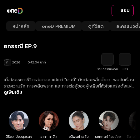
แอป
Playback
/
Mute
หน้าหลัก
oneD PREMIUM
ดูทีวีสด
ละครแนวตั้
Loaded
:
Rate
2.36%
อกธรณี EP.9
ท
2026
0:42:04 นาที
รายการของฉัน
แชร์
เมื่อโชคชะตาชีวิตเล่นตลก แม้แต่ "ธรณี" ยังต้องหลั่งน้ำตา...พบกับเรื่อง
ราวความรัก การพลัดพราก และการต่อสู้ของผู้หญิงที่หัวใจแกร่งดั่งแผ่น
ดิน
ดูเพิ่มเติม
นิธิดล ป้อมสุวรรณ
อาภา ภาวิไล
อนิพรณ์ เฉลิม
ธยศทรณ์ ไวยฉัยยา
ชินารดี อ