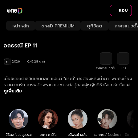
แอป
Playback
/
Mute
หน้าหลัก
oneD PREMIUM
ดูทีวีสด
ละครแนวตั้
Loaded
:
Rate
2.34%
อกธรณี EP.11
ท
2026
0:42:28 นาที
รายการของฉัน
แชร์
เมื่อโชคชะตาชีวิตเล่นตลก แม้แต่ "ธรณี" ยังต้องหลั่งน้ำตา...พบกับเรื่อง
ราวความรัก การพลัดพราก และการต่อสู้ของผู้หญิงที่หัวใจแกร่งดั่งแผ่น
ดิน
ดูเพิ่มเติม
นิธิดล ป้อมสุวรรณ
อาภา ภาวิไล
อนิพรณ์ เฉลิม
ธยศทรณ์ ไวยฉัยยา
ชินารดี อ