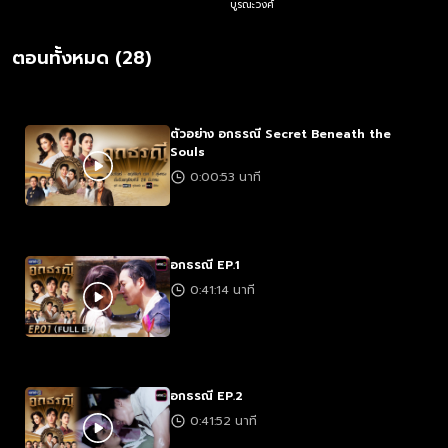
บูรณะวงศ์
ชา
ตอนทั้งหมด (28)
ตัวอย่าง อกธรณี Secret Beneath the
Souls
0:00:53 นาที
อกธรณี EP.1
0:41:14 นาที
อกธรณี EP.2
0:41:52 นาที