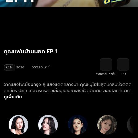
คุณแฟนบ้านนอก EP.1
น13+
2026
0:50:20 นาที
รายการของฉัน
แชร์
จากแสงไฟเมืองกรุง สู่ แสงแดดกลางนา..คุณหนูไฮโซสุดแกลมชีวิตติด
คาเวียร์ ปะทะ เกษตรกรสาวเสื้อปุ๋ยขับซาเล้งชีวิตติดดิน สองโลกที่แตก
ต่าง แต่หัวใจ..กลับเต้นจังหวะเดียวกันโดยไม่รู้ตัว
ดูเพิ่มเติม