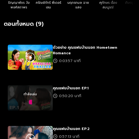
ปัญญาพัชร วัง
ศรัณย์ภัทร์ พีเดอร์
นฤภรกมล ฉาย
ศุภักษร เรือง
ภิษณุ จุฑ
พงศ์สถาพร
เซน
แสง
สมบูรณ์
ตอนทั้งหมด (9)
ตัวอย่าง คุณแฟนบ้านนอก Hometown
Romance
0:03:57 นาที
คุณแฟนบ้านนอก EP.1
กำลังเล่น
0:50:20 นาที
คุณแฟนบ้านนอก EP.2
0:57:13 นาที