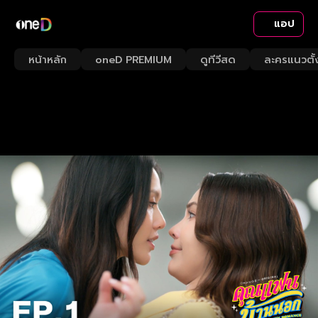
แอป
หน้าหลัก
oneD PREMIUM
ดูทีวีสด
ละครแนวตั้