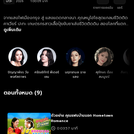
น13+
2026
1:00:09 นาที
รายการของฉัน
แชร์
จากแสงไฟเมืองกรุง สู่ แสงแดดกลางนา..คุณหนูไฮโซสุดแกลมชีวิตติด
คาเวียร์ ปะทะ เกษตรกรสาวเสื้อปุ๋ยขับซาเล้งชีวิตติดดิน สองโลกที่แตก
ต่าง แต่หัวใจ..กลับเต้นจังหวะเดียวกันโดยไม่รู้ตัว
ดูเพิ่มเติม
ปัญญาพัชร วัง
ศรัณย์ภัทร์ พีเดอร์
นฤภรกมล ฉาย
ศุภักษร เรือง
ภิษณุ จุฑ
พงศ์สถาพร
เซน
แสง
สมบูรณ์
ตอนทั้งหมด (9)
ตัวอย่าง คุณแฟนบ้านนอก Hometown
Romance
0:03:57 นาที