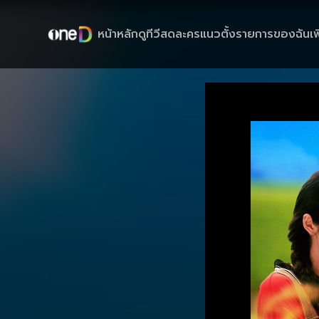
หน้าหลัก
ดูทีวีสด
ละครแนวตั้ง
รายการของฉัน
เพ