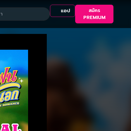
สมัคร
แอป
PREMIUM