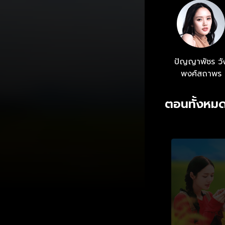
ปัญญาพัชร วั
พงศ์สถาพร
ตอนทั้งหมด