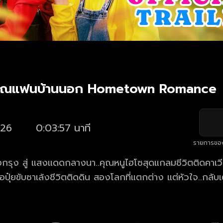
 คุณแฟนบ้านนอก Hometown Romance
26
0:03:57 นาที
รายการขอ
รุง สู่ แสงแดดกลางนา..คุณหนูไฮโซสุดแกลมชีวิตติดคาเวี
ปุ๋ยขับซาเล้งชีวิตติดดิน สองโลกที่แตกต่าง แต่หัวใจ..กลับเ
้ตัว