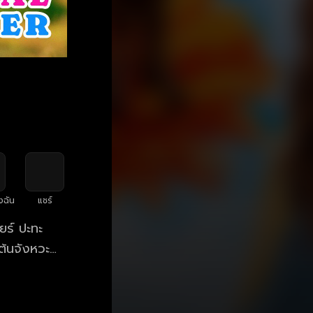
งฉัน
แชร์
ยร์ ปะทะ
ต้นจังหวะ