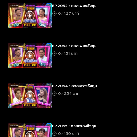
EP.2092 : ดวลเพลงชิงทุน
0:41:27 นาที
EP.2093 : ดวลเพลงชิงทุน
0:41:51 นาที
EP.2094 : ดวลเพลงชิงทุน
0:42:54 นาที
EP.2095 : ดวลเพลงชิงทุน
0:41:50 นาที