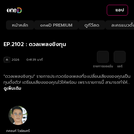
แอป
Playback
/
Mute
หน้าหลัก
oneD PREMIUM
ดูทีวีสด
ละครแนวตั้
Loaded
:
Rate
1.68%
EP.2102 : ดวลเพลงชิงทุน
ท
2026
0:41:39 นาที
รายการของฉัน
แชร์
"ดวลเพลงชิงทุน" รายการประกวดร้องเพลงที่จะเปลี่ยนเสียงของคุณเป็น
ทุนตั้งตัว! เตรียมเสียงของคุณไว้ให้พร้อม เพราะรายการนี้ สามารถทำให้
เสียงของคุณต่อยอดอนาคตคุณได้! ดูย้อนหลังรายการ ดวลเพลงชิงทุน
ดูเพิ่มเติม
ตอนใหม่ล่าสุด ทุกวันจันทร์ - เสาร์ เวลา 19.00 น.
ภคชนก์ โวอ่อนศรี