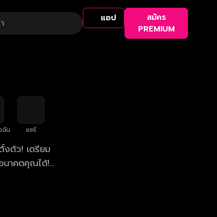
สมัคร
แอป
PREMIUM
งฉัน
แชร์
้งตัว! เตรียม
อนาคตคุณได้!
า 19.00 น.