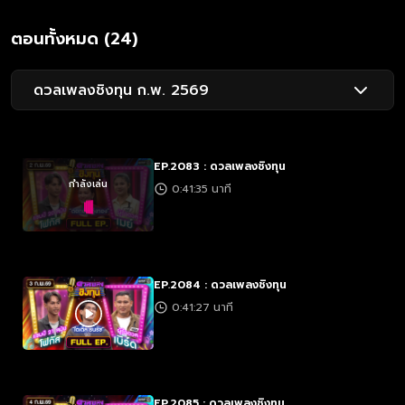
ตอนทั้งหมด (24)
ดวลเพลงชิงทุน ก.พ. 2569
EP.2083 : ดวลเพลงชิงทุน
กำลังเล่น
0:41:35 นาที
EP.2084 : ดวลเพลงชิงทุน
0:41:27 นาที
EP.2085 : ดวลเพลงชิงทุน