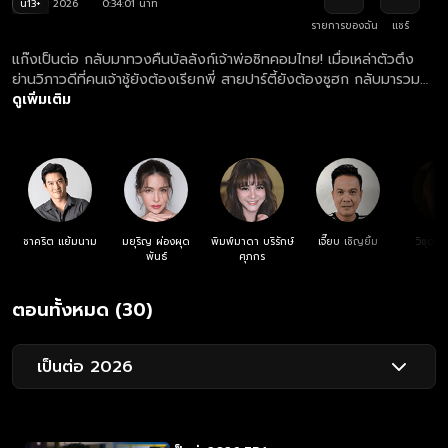
น13+
2026
0:34:01 นาที
รายการของฉัน
แชร์
แก๊งเป็นต่อ กลับมาทวงคืนบัลลังก์เจ้าพ่อซิทคอมไทย! เมื่อเหล่าตัวตึง
ย่านวิภาวดีที่คนเจ้าชู้ยังต้องเรียกพี่ สายปาร์ตี้ยังต้องซูฮก กลับมารวม
ตัวกันพร้อมสาดความฮาแบบจัดเต็มอัตราศึก เตรียมพบกับวีรกรรมสุด
ดูเพิ่มเติม
แสบของ เป็นต่อ, พี่ยม, พี่อู๊ด, พี่วอก, เจ๊มิ้น, พอใจ, พี่กอล์ฟ และพี่
หมอน ที่จะมาทำให้คืนวันพฤหัสบดีของคุณไม่เหงาอีกต่อไป ซิตคอมเป็น
ต่อ นอกจากความกะล่อนที่เป็นเอกลักษณ์ ยังพกพาเรื่องราวความวุ่นวาย
ในออฟฟิศ และความสัมพันธ์สุดซับซ้อนที่เดาทางไม่ถูก ใครที่กำลังรอ
เป็นต่อ ตอนใหม่ล่าสุด บอกเลยว่าปีนี้เซอร์ไพรส์เพียบ นำแสดงโดย
ชาคริต แย้มนาม, กิ๊ก มยุริญ ผ่องผุดพันธ์, พิมพ์มาดา บริรักษ์ศุภกร,
เจี๊ยบ เชิญยิ้ม, แหม่ม วิชุดา พินดั้ม, กิตติ เชี่ยววงศ์กุล, อู๊ด มกจ๊ก, ผอูน
ชาคริต แย้มนาม
มยุริญ ผ่องผุด
พิมพ์มาดา บริรักษ์
เจี๊ยบ เชิญยิ้ม
วิชุดา 
จันทรศิริ, ธงธง มกจ๊ก กำกับการแสดงโดย จิรศักดิ์ โย้จิ้ว อย่าลืม! นัด
พันธ์
ศุภกร
รวมตัวกันหน้าจอทุกคืนวันพฤหัสฯ แล้วมาดูว่าปีนี้ “เป็นต่อ” จะเสียเชิง
ชาย หรือจะรักษาตำแหน่งเสือผู้หญิงไว้ได้กันแน่ ดูย้อนหลังซิตคอม เป็น
ตอนทั้งหมด (30)
ต่อ 2026 ตอนล่าสุด เวอร์ชัน UNCUT ที่เดียว ทางแอป oneD ทุกวัน
พฤหัสบดี เวลา 22:30 น. #เป็นต่อ #ขั้นเทพ #พี่น้องครับ #เจ้าชู้
#เพลย์บอย #แฟนเก่า #ญาดา #นับเก้า
เป็นต่อ 2026