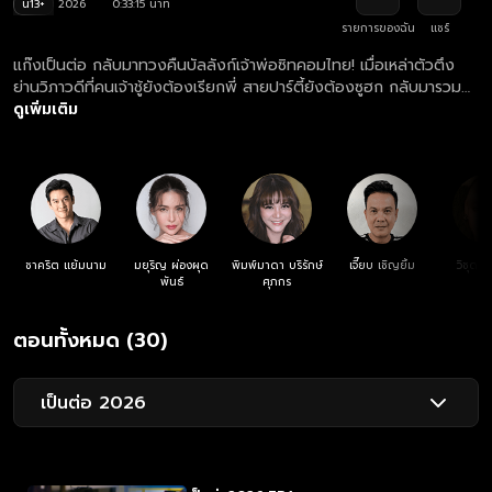
น13+
2026
0:33:15 นาที
รายการของฉัน
แชร์
แก๊งเป็นต่อ กลับมาทวงคืนบัลลังก์เจ้าพ่อซิทคอมไทย! เมื่อเหล่าตัวตึง
ย่านวิภาวดีที่คนเจ้าชู้ยังต้องเรียกพี่ สายปาร์ตี้ยังต้องซูฮก กลับมารวม
ตัวกันพร้อมสาดความฮาแบบจัดเต็มอัตราศึก เตรียมพบกับวีรกรรมสุด
ดูเพิ่มเติม
แสบของ เป็นต่อ, พี่ยม, พี่อู๊ด, พี่วอก, เจ๊มิ้น, พอใจ, พี่กอล์ฟ และพี่
หมอน ที่จะมาทำให้คืนวันพฤหัสบดีของคุณไม่เหงาอีกต่อไป ซิตคอมเป็น
ต่อ นอกจากความกะล่อนที่เป็นเอกลักษณ์ ยังพกพาเรื่องราวความวุ่นวาย
ในออฟฟิศ และความสัมพันธ์สุดซับซ้อนที่เดาทางไม่ถูก ใครที่กำลังรอ
เป็นต่อ ตอนใหม่ล่าสุด บอกเลยว่าปีนี้เซอร์ไพรส์เพียบ นำแสดงโดย
ชาคริต แย้มนาม, กิ๊ก มยุริญ ผ่องผุดพันธ์, พิมพ์มาดา บริรักษ์ศุภกร,
เจี๊ยบ เชิญยิ้ม, แหม่ม วิชุดา พินดั้ม, กิตติ เชี่ยววงศ์กุล, อู๊ด มกจ๊ก, ผอูน
ชาคริต แย้มนาม
มยุริญ ผ่องผุด
พิมพ์มาดา บริรักษ์
เจี๊ยบ เชิญยิ้ม
วิชุดา 
จันทรศิริ, ธงธง มกจ๊ก กำกับการแสดงโดย จิรศักดิ์ โย้จิ้ว อย่าลืม! นัด
พันธ์
ศุภกร
รวมตัวกันหน้าจอทุกคืนวันพฤหัสฯ แล้วมาดูว่าปีนี้ “เป็นต่อ” จะเสียเชิง
ชาย หรือจะรักษาตำแหน่งเสือผู้หญิงไว้ได้กันแน่ ดูย้อนหลังซิตคอม เป็น
ตอนทั้งหมด (30)
ต่อ 2026 ตอนล่าสุด เวอร์ชัน UNCUT ที่เดียว ทางแอป oneD ทุกวัน
พฤหัสบดี เวลา 22:30 น. #เป็นต่อ #ขั้นเทพ #พี่น้องครับ #เจ้าชู้
#เพลย์บอย #แฟนเก่า #ญาดา #นับเก้า
เป็นต่อ 2026