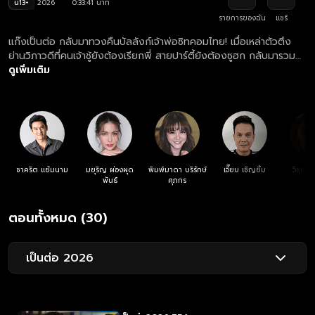
น13+
2026
0:33:41 นาที
รายการของฉัน
แชร์
แก๊งเป็นต่อ กลับมาทวงคืนบัลลังก์เจ้าพ่อซิทคอมไทย! เมื่อเหล่าตัวตึง
ย่านวิภาวดีที่คนเจ้าชู้ยังต้องเรียกพี่ สายปาร์ตี้ยังต้องซูฮก กลับมารวม
ตัวกันพร้อมสาดความฮาแบบจัดเต็มอัตราศึก เตรียมพบกับวีรกรรมสุด
ดูเพิ่มเติม
แสบของ เป็นต่อ, พี่ยม, พี่อู๊ด, พี่วอก, เจ๊มิ้น, พอใจ, พี่กอล์ฟ และพี่
หมอน ที่จะมาทำให้คืนวันพฤหัสบดีของคุณไม่เหงาอีกต่อไป ซิตคอมเป็น
ต่อ นอกจากความกะล่อนที่เป็นเอกลักษณ์ ยังพกพาเรื่องราวความวุ่นวาย
ในออฟฟิศ และความสัมพันธ์สุดซับซ้อนที่เดาทางไม่ถูก ใครที่กำลังรอ
เป็นต่อ ตอนใหม่ล่าสุด บอกเลยว่าปีนี้เซอร์ไพรส์เพียบ นำแสดงโดย
ชาคริต แย้มนาม, กิ๊ก มยุริญ ผ่องผุดพันธ์, พิมพ์มาดา บริรักษ์ศุภกร,
เจี๊ยบ เชิญยิ้ม, แหม่ม วิชุดา พินดั้ม, กิตติ เชี่ยววงศ์กุล, อู๊ด มกจ๊ก, ผอูน
ชาคริต แย้มนาม
มยุริญ ผ่องผุด
พิมพ์มาดา บริรักษ์
เจี๊ยบ เชิญยิ้ม
วิชุดา 
จันทรศิริ, ธงธง มกจ๊ก กำกับการแสดงโดย จิรศักดิ์ โย้จิ้ว อย่าลืม! นัด
พันธ์
ศุภกร
รวมตัวกันหน้าจอทุกคืนวันพฤหัสฯ แล้วมาดูว่าปีนี้ “เป็นต่อ” จะเสียเชิง
ชาย หรือจะรักษาตำแหน่งเสือผู้หญิงไว้ได้กันแน่ ดูย้อนหลังซิตคอม เป็น
ตอนทั้งหมด (30)
ต่อ 2026 ตอนล่าสุด เวอร์ชัน UNCUT ที่เดียว ทางแอป oneD ทุกวัน
พฤหัสบดี เวลา 22:30 น. #เป็นต่อ #ขั้นเทพ #พี่น้องครับ #เจ้าชู้
#เพลย์บอย #แฟนเก่า #ญาดา #นับเก้า
เป็นต่อ 2026